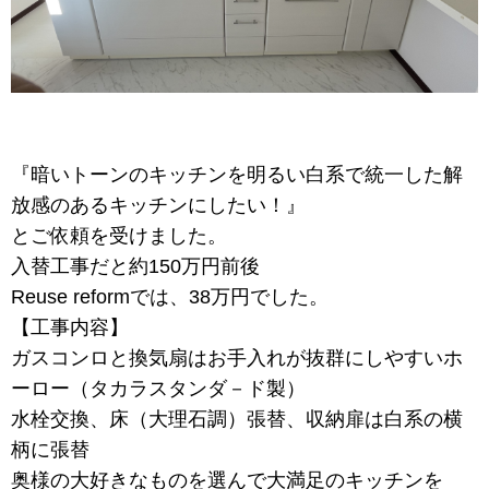
『暗いトーンのキッチンを明るい白系で統一した解
放感のあるキッチンにしたい！』
とご
依頼を受けました。
入替工事だと約150万円前後
Reuse reformでは、38万円でした。
【工事内容】
ガスコンロと換気扇はお手入れが抜群にしやすいホ
ーロー（タカラスタンダ－ド製）
水栓交換、床（大理石調）張替、収納扉は白系の横
柄に張替
奥様の大好きなものを選んで大満足のキッチンを